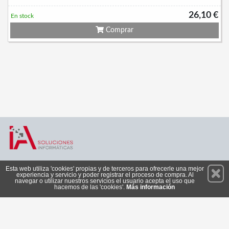
26,10 €
En stock
Comprar
Permanece atento a nuestras novedades y promociones
Esta web utiliza 'cookies' propias y de terceros para ofrecerle una mejor
experiencia y servicio y poder registrar el proceso de compra. Al
Suscríbete
navegar o utilizar nuestros servicios el usuario acepta el uso que
hacemos de las 'cookies'.
Más información
Privacidad
Cómo llegar
Condiciones de Uso