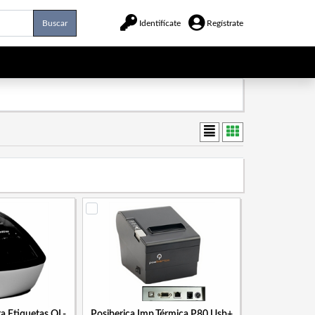
Buscar
Identifícate
Regístrate
a Etiquetas QL-
Posiberica Imp.Térmica P80 Usb+