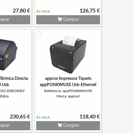
27,80 €
126,75 €
En stock
prar
Comprar
Térmica Directa
approx Impresora Tiquets
 Usb
appPOS80MUSE Usb-Ethernet
22042-D0EG00EZ
Referencia: appPOS80AMUSE
 Zebra
Marca: approx!
230,65 €
118,40 €
En stock
prar
Comprar