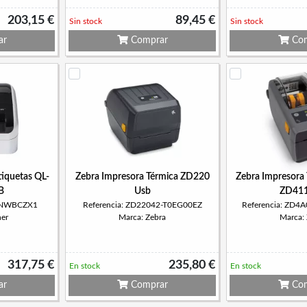
203,15 €
89,45 €
Sin stock
Sin stock
ar
Comprar
Com
tiquetas QL-
Zebra Impresora Térmica ZD220
Zebra Impresora 
B
Usb
ZD411
10NWBCZX1
Referencia: ZD22042-T0EG00EZ
Referencia: ZD
her
Marca: Zebra
Marca:
317,75 €
235,80 €
En stock
En stock
ar
Comprar
Com