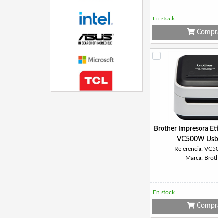
En stock
Compr
Brother Impresora Et
VC500W Usb-
Referencia: VC
Marca: Brot
En stock
Compr