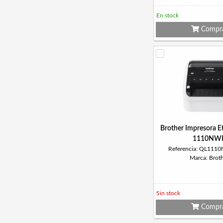
En stock
Compr
Brother Impresora E
1110NW
Referencia: QL11
Marca: Brot
Sin stock
Compr