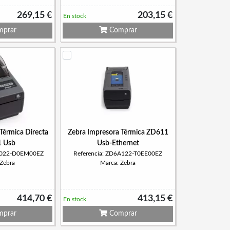
269,15 €
203,15 €
En stock
prar
Comprar
Térmica Directa
Zebra Impresora Térmica ZD611
 Usb
Usb-Ethernet
4A022-D0EM00EZ
Referencia: ZD6A122-T0EE00EZ
 Zebra
Marca: Zebra
414,70 €
413,15 €
En stock
prar
Comprar