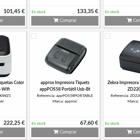
101,45 €
133,35 €
En stock
En stock
ar
Comprar
Com
iquetas Color
approx Impresora Tiquets
Zebra Impresora 
Wifi
appPOS58 Portátil Usb-Bt
ZD220
500WZ1
Referencia: appPOS58PORTABLE
Referencia: ZD
her
Marca: approx!
Marca:
222,25 €
67,60 €
En stock
En stock
ar
Comprar
Com