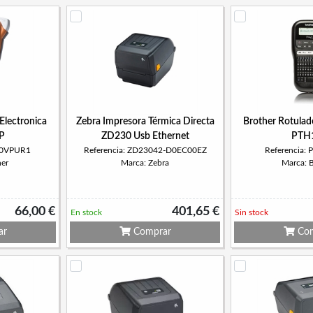
Electronica
Zebra Impresora Térmica Directa
Brother Rotulad
P
ZD230 Usb Ethernet
PTH
110VPUR1
Referencia: ZD23042-D0EC00EZ
Referencia:
her
Marca: Zebra
Marca: 
66,00 €
401,65 €
En stock
Sin stock
ar
Comprar
Com