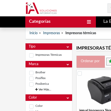
Categorías
La 
Inicio
Impresoras
Impresoras térmicas
Tipo
IMPRESORAS T
Impresoras Térmicas
Ordenar por
Marca
Brother
Posiflex
Posiberica
Ver Más...
Color
Color
iggual Impresora Té