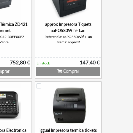
 Térmica ZD421
approx Impresora Tiquets
hernet
aaPOS80Wifi+ Lan
4A042-30EE00EZ
Referencia: aaPOS80Wifi+Lan
 Zebra
Marca: approx!
752,80 €
147,40 €
En stock
prar
Comprar
ora Electronica
iggual Impresora térmica tickets