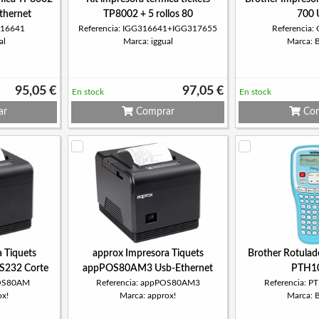
thernet
TP8002 + 5 rollos 80
700 
316641
Referencia: IGG316641+IGG317655
Referencia
al
Marca: iggual
Marca: 
95,05 €
97,05 €
En stock
En stock
ar
Comprar
Com
 Tiquets
approx Impresora Tiquets
Brother Rotulad
232 Corte
appPOS80AM3 Usb-Ethernet
PTH1
POS80AM
Referencia: appPOS80AM3
Referencia: 
ox!
Marca: approx!
Marca: 