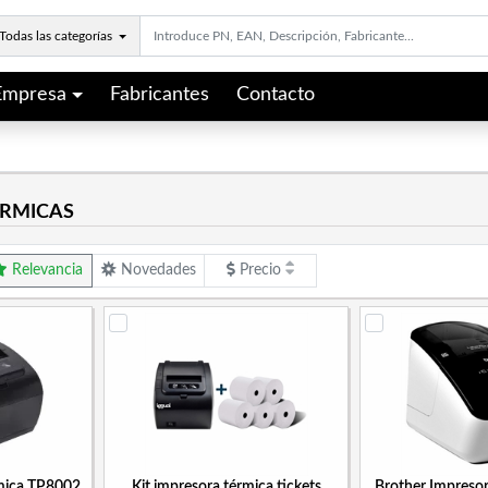
Todas las categorías
Empresa
Fabricantes
Contacto
ÉRMICAS
Relevancia
Novedades
Precio
rmica TP8002
Kit impresora térmica tickets
Brother Impresor