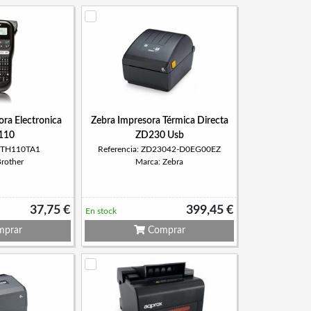
ora Electronica
Zebra Impresora Térmica Directa
110
ZD230 Usb
 PTH110TA1
Referencia: ZD23042-D0EG00EZ
Brother
Marca: Zebra
37,75 €
399,45 €
En stock
prar
Comprar