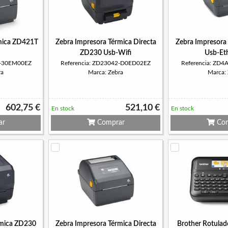
mica ZD421T
Zebra Impresora Térmica Directa
Zebra Impresora
ZD230 Usb-Wifi
Usb-Et
2-30EM00EZ
Referencia: ZD23042-D0ED02EZ
Referencia: ZD
ra
Marca: Zebra
Marca:
602,75 €
521,10 €
En stock
En stock
ar
Comprar
Com
rmica ZD230
Zebra Impresora Térmica Directa
Brother Rotulad