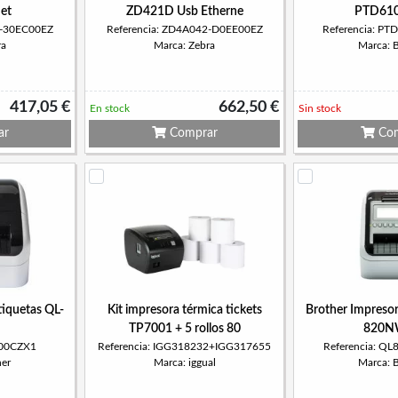
et
ZD421D Usb Etherne
PTD61
2-30EC00EZ
Referencia: ZD4A042-D0EE00EZ
Referencia: P
ra
Marca: Zebra
Marca: 
417,05 €
662,50 €
En stock
Sin stock
ar
Comprar
Com
tiquetas QL-
Kit impresora térmica tickets
Brother Impresor
TP7001 + 5 rollos 80
820N
100CZX1
Referencia: IGG318232+IGG317655
Referencia: 
her
Marca: iggual
Marca: 