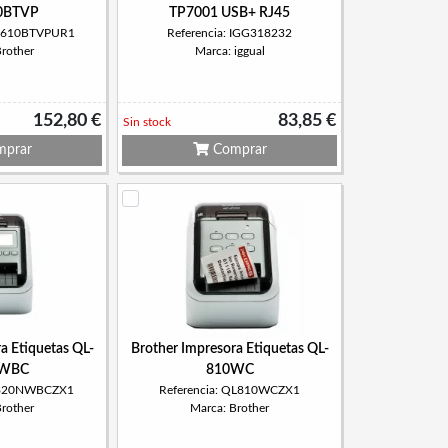
0BTVP
TP7001 USB+ RJ45
TD610BTVPUR1
Referencia: IGG318232
Brother
Marca: iggual
152,80 €
83,85 €
Sin stock
prar
Comprar
a Etiquetas QL-
Brother Impresora Etiquetas QL-
WBC
810WC
QL820NWBCZX1
Referencia: QL810WCZX1
Brother
Marca: Brother