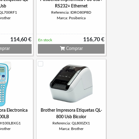
Usb
RS232+ Ethernet
: QL700RF1
Referencia: IDRO80P8D
Brother
Marca: Posiberica
114,60 €
116,70 €
En stock
prar
Comprar
ora Electronica
Brother Impresora Etiquetas QL-
00LB
800 Usb Bicolor
PTH100LBXG1
Referencia: QL800ZX1
Brother
Marca: Brother