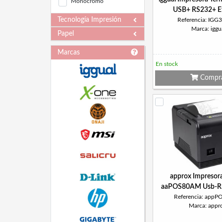
Monocromo
USB+ RS232+ E
Tecnología Impresión
Referencia: IGG
Marca: iggu
Papel
Marcas
En stock
Compr
approx Impresora
aaPOS80AM Usb-RS
Referencia: app
Marca: appr