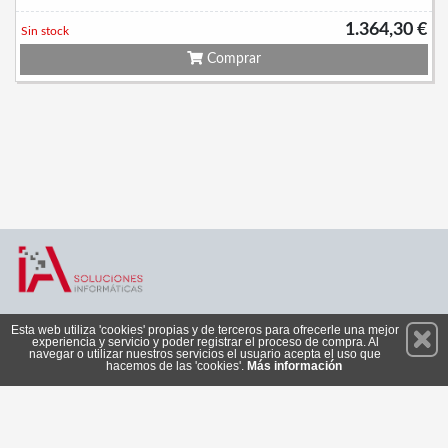
1.364,30 €
Sin stock
Comprar
Permanece atento a nuestras novedades y promociones
Esta web utiliza 'cookies' propias y de terceros para ofrecerle una mejor
experiencia y servicio y poder registrar el proceso de compra. Al
Suscríbete
navegar o utilizar nuestros servicios el usuario acepta el uso que
hacemos de las 'cookies'.
Más información
Privacidad
Cómo llegar
Condiciones de Uso