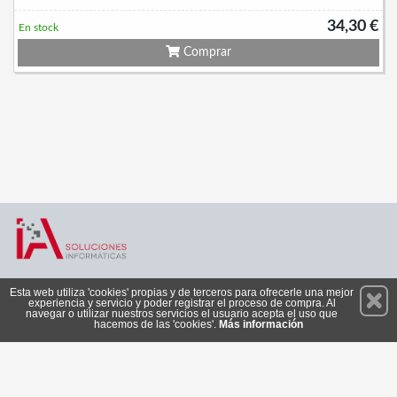
34,30 €
En stock
Comprar
Permanece atento a nuestras novedades y promociones
Esta web utiliza 'cookies' propias y de terceros para ofrecerle una mejor
experiencia y servicio y poder registrar el proceso de compra. Al
Suscríbete
navegar o utilizar nuestros servicios el usuario acepta el uso que
hacemos de las 'cookies'.
Más información
Privacidad
Cómo llegar
Condiciones de Uso