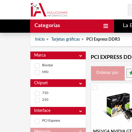
Categorías
La 
Inicio
Tarjetas gráficas
PCI Express DDR3
Marca
PCI EXPRESS D
Biostar
MSI
Ordenar por
Chipset
710
210
Interface
PCI Express
Memoria
MSI VGA NVIDIA GT