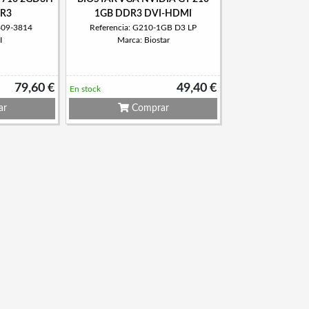
DR3
1GB DDR3 DVI-HDMI
809-3814
Referencia: G210-1GB D3 LP
I
Marca: Biostar
79,60 €
49,40 €
En stock
ar
Comprar