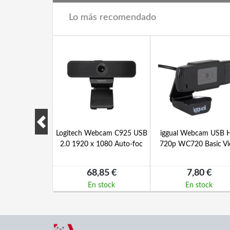
Lo más recomendado
ss Cam-300
Logitech Webcam C925 USB
iggual Webcam USB 
 CMOS 300Kpx
2.0 1920 x 1080 Auto-foc
720p WC720 Basic V
B 2.0
55 €
68,85 €
7,80 €
 stock
En stock
En stock