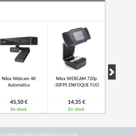
Nilox Webcam 4K
Nilox WEBCAM 720p
Logitech We
Automática
-30FPS ENFOQUE FIJO
BUSINESS
45,50 €
14,35 €
108,
En stock
En stock
En s
nece atento a nuestras novedades y promociones